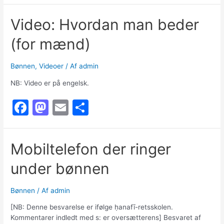
c
st
ai
ar
Video: Hvordan man beder
e
o
l
e
(for mænd)
b
d
o
o
Bønnen
,
Videoer
/ Af
admin
o
n
NB: Video er på engelsk.
k
F
M
E
S
a
a
m
h
c
st
ai
ar
Mobiltelefon der ringer
e
o
l
e
under bønnen
b
d
o
o
Bønnen
/ Af
admin
o
n
[NB: Denne besvarelse er ifølge ḥanafī-retsskolen.
k
Kommentarer indledt med s: er oversætterens] Besvaret af