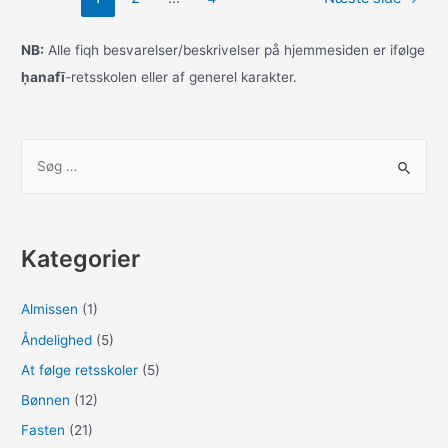
e
o
l
e
b
d
NB:
Alle fiqh besvarelser/beskrivelser på hjemmesiden er ifølge
o
o
ḥanafī
-retsskolen eller af generel karakter.
o
n
k
S
ø
g
e
Kategorier
f
t
Almissen
(1)
e
Åndelighed
(5)
r
:
At følge retsskoler
(5)
Bønnen
(12)
Fasten
(21)