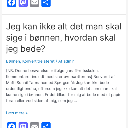
F
M
E
S
er
sunnah
a
a
m
h
på
c
st
ai
ar
ʻĪd
Jeg kan ikke alt det man skal
al-
e
o
l
e
Fiṭr
sige i bønnen, hvordan skal
b
d
o
o
jeg bede?
o
n
Bønnen
,
Konvertitrelateret
/ Af
admin
k
[NB: Denne besvarelse er ifølge ḥanafī-retsskolen.
Kommentarer indledt med s: er oversætterens] Besvaret af
Mufti Suhail Tarmahomed Spørgsmål: Jeg kan ikke bede
ordentligt endnu, eftersom jeg ikke kan alt det som man skal
kunne sige i bønnen. Er det tilladt for mig at bede med et papir
foran eller ved siden af mig, som jeg …
Jeg
Læs mere »
kan
F
M
E
S
ikke