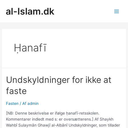
Gå
al-Islam.dk
til
indholdet
Main
Men
Ḥanafī
Undskyldninger for ikke at
faste
Fasten
/ Af
admin
[NB: Denne beskrivelse er ifølge ḥanafī-retsskolen.
Kommentarer indledt med s: er oversætterens.] Af Shaykh
Wahbī Sulaymān Ghawjī al-Albānī Undskyldninger, som tillader