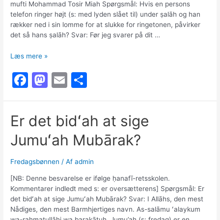
mufti Mohammad Tosir Miah Spørgsmål: Hvis en persons
telefon ringer højt (s: med lyden slået til) under ṣalāh og han
rækker ned i sin lomme for at slukke for ringetonen, påvirker
det så hans ṣalāh? Svar: Før jeg svarer på dit …
Mobiltelefon
Læs mere »
der
F
M
E
S
ringer
under
a
a
m
h
bønnen
c
st
ai
ar
Er det bidʻah at sige
e
o
l
e
Jumuʻah Mubārak?
b
d
o
o
Fredagsbønnen
/ Af
admin
o
n
[NB: Denne besvarelse er ifølge ḥanafī-retsskolen.
k
Kommentarer indledt med s: er oversætterens] Spørgsmål: Er
det bidʻah at sige Jumuʻah Mubārak? Svar: I Allāhs, den mest
Nådiges, den mest Barmhjertiges navn. As-salāmu ʻalaykum
wa-rahmatullāhi wa barakātuh. Jumu’ah (s: fredag) er en