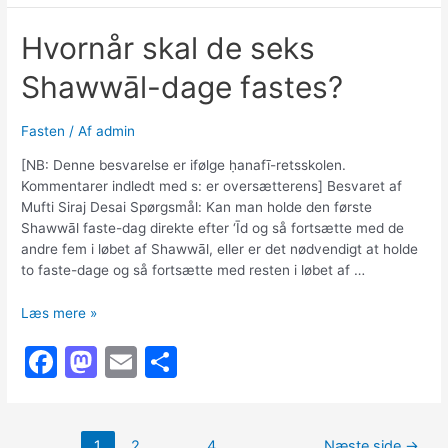
c
st
ai
ar
tyggegummi
Hvornår skal de seks
under
e
o
l
e
fasten?
Shawwāl-dage fastes?
b
d
o
o
Fasten
/ Af
admin
o
n
[NB: Denne besvarelse er ifølge ḥanafī-retsskolen.
k
Kommentarer indledt med s: er oversætterens] Besvaret af
Mufti Siraj Desai Spørgsmål: Kan man holde den første
Shawwāl faste-dag direkte efter ‘Īd og så fortsætte med de
andre fem i løbet af Shawwāl, eller er det nødvendigt at holde
to faste-dage og så fortsætte med resten i løbet af …
Hvornår
Læs mere »
skal
F
M
E
S
de
seks
a
a
m
h
Shawwāl-
c
st
ai
ar
dage
fastes?
Indlægsinddeling
1
2
…
4
Næste side
→