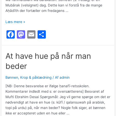
Mubārak (velsignet) dag. Dette kan vi forstå fra de mange
Aḥādīth der fortæller om fredagens …
Er
Læs mere »
det
F
M
E
S
bidʻah
at
a
a
m
h
sige
c
st
ai
ar
Jumuʻah
At have hue på når man
Mubārak?
e
o
l
e
beder
b
d
o
o
Bønnen
,
Krop & påklædning
/ Af
admin
o
n
[NB: Denne besvarelse er ifølge ḥanafī-retsskolen.
k
Kommentarer indledt med s: er oversætterens] Besvaret af
Mufti Ebrahim Desai Spørgsmål: Jeg vil gerne spørge om det er
nødvendigt at have en hue (s: kūfī / qalansuwah på arabisk,
topi på urdu) på, når man beder? Nogle folk siger, at bønnen
ikke er accepteret uden en hue eller …