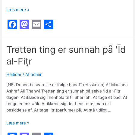
At
Læs mere »
have
F
M
E
S
hue
på
a
a
m
h
når
c
st
ai
ar
man
Tretten ting er sunnah på ʻĪd
beder
e
o
l
e
al-Fiṭr
b
d
o
o
Højtider
/ Af
admin
o
n
[NB: Denne besvarelse er ifølge ḥanafī-retsskolen] Af Maulana
k
Ashraf Ali Thanwi Tretten ting er sunnah på selve ʻĪd al-Fiṭr
dagen: At iklæde sig i henhold til til Sharīʻah. At tage et bad. At
bruge en miswāk. At iklæde sig det bedste tøj man er i
besiddelse af. At tage ʻiṭr (parfume) på. At stå tidligt …
Tretten
Læs mere »
ting