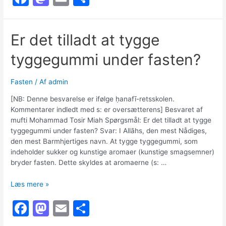
alt
a
a
m
h
det
c
st
ai
ar
man
Er det tilladt at tygge
skal
e
o
l
e
sige
tyggegummi under fasten?
b
d
i
bønnen,
o
o
hvordan
Fasten
/ Af
admin
o
n
skal
[NB: Denne besvarelse er ifølge ḥanafī-retsskolen.
jeg
k
Kommentarer indledt med s: er oversætterens] Besvaret af
bede?
mufti Mohammad Tosir Miah Spørgsmål: Er det tilladt at tygge
tyggegummi under fasten? Svar: I Allāhs, den mest Nådiges,
den mest Barmhjertiges navn. At tygge tyggegummi, som
indeholder sukker og kunstige aromaer (kunstige smagsemner)
bryder fasten. Dette skyldes at aromaerne (s: …
Er
Læs mere »
det
F
M
E
S
tilladt
at
a
a
m
h
tygge