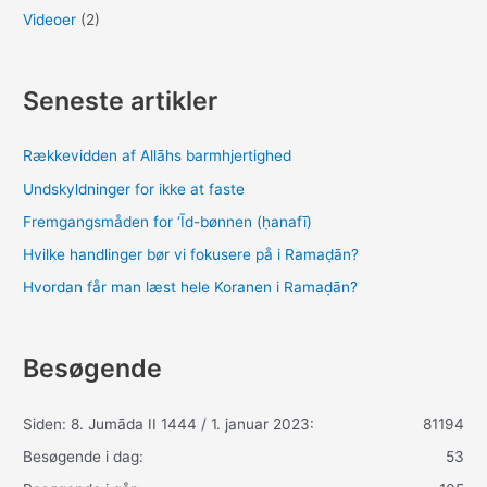
Videoer
(2)
Seneste artikler
Rækkevidden af Allāhs barmhjertighed
Undskyldninger for ikke at faste
Fremgangsmåden for ‘Īd-bønnen (ḥanafī)
Hvilke handlinger bør vi fokusere på i Ramaḍān?
Hvordan får man læst hele Koranen i Ramaḍān?
Besøgende
Siden: 8. Jumāda II 1444 / 1. januar 2023:
81194
Besøgende i dag:
53