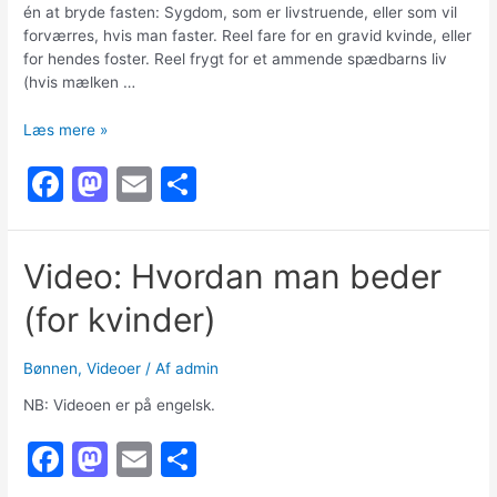
én at bryde fasten: Sygdom, som er livstruende, eller som vil
forværres, hvis man faster. Reel fare for en gravid kvinde, eller
for hendes foster. Reel frygt for et ammende spædbarns liv
(hvis mælken …
Undskyldninger
Læs mere »
for
F
M
E
S
ikke
at
a
a
m
h
faste
c
st
ai
ar
Video: Hvordan man beder
e
o
l
e
(for kvinder)
b
d
o
o
Bønnen
,
Videoer
/ Af
admin
o
n
NB: Videoen er på engelsk.
k
F
M
E
S
a
a
m
h