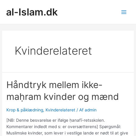
Gå
al-Islam.dk
til
indholdet
Main
Men
Kvinderelateret
Håndtryk mellem ikke-
maḥram kvinder og mænd
Krop & påklædning
,
Kvinderelateret
/ Af
admin
[NB: Denne besvarelse er ifølge ḥanafī-retsskolen.
Kommentarer indledt med s: er oversætterens] Spørgsmål:
Muslimske kvinder, som lever i vestlige lande er nødt til at give