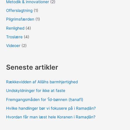
Metodik & innovationer
(2)
Offerslagtning
(1)
Pilgrimsfærden
(1)
Renlighed
(4)
Troslære
(4)
Videoer
(2)
Seneste artikler
Rækkevidden af Allāhs barmhjertighed
Undskyldninger for ikke at faste
Fremgangsmåden for ‘Īd-bønnen (ḥanafī)
Hvilke handlinger bør vi fokusere på i Ramaḍān?
Hvordan får man læst hele Koranen i Ramaḍān?