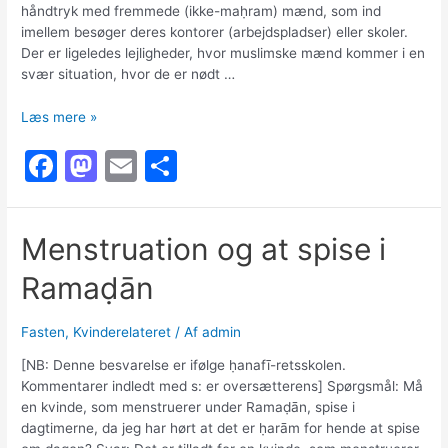
håndtryk med fremmede (ikke-maḥram) mænd, som ind
imellem besøger deres kontorer (arbejdspladser) eller skoler.
Der er ligeledes lejligheder, hvor muslimske mænd kommer i en
svær situation, hvor de er nødt …
Håndtryk
Læs mere »
mellem
F
M
E
S
ikke-
maḥram
a
a
m
h
kvinder
c
st
ai
ar
og
Menstruation og at spise i
mænd
e
o
l
e
Ramaḍān
b
d
o
o
Fasten
,
Kvinderelateret
/ Af
admin
o
n
[NB: Denne besvarelse er ifølge ḥanafī-retsskolen.
k
Kommentarer indledt med s: er oversætterens] Spørgsmål: Må
en kvinde, som menstruerer under Ramaḍān, spise i
dagtimerne, da jeg har hørt at det er ḥarām for hende at spise