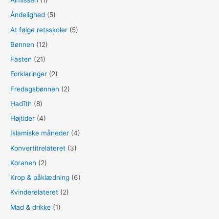
Almissen
(1)
e
Åndelighed
(5)
r
:
At følge retsskoler
(5)
Bønnen
(12)
Fasten
(21)
Forklaringer
(2)
Fredagsbønnen
(2)
Ḥadīth
(8)
Højtider
(4)
Islamiske måneder
(4)
Konvertitrelateret
(3)
Koranen
(2)
Krop & påklædning
(6)
Kvinderelateret
(2)
Mad & drikke
(1)