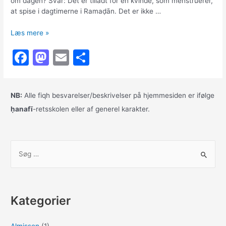
om dagen? Svar: Det er tilladt for en kvinde, som menstruerer,
at spise i dagtimerne i Ramaḍān. Det er ikke …
Menstruation
Læs mere »
og
F
M
E
S
at
spise
a
a
m
h
i
c
st
ai
ar
Ramaḍān
NB:
Alle fiqh besvarelser/beskrivelser på hjemmesiden er ifølge
e
o
l
e
ḥanafī
-retsskolen eller af generel karakter.
b
d
o
o
S
o
n
ø
k
g
e
Kategorier
f
t