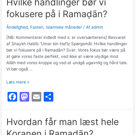
Hvilke handlinger bør vi
e
o
l
e
fokusere på i Ramaḍān?
b
d
o
o
Åndelighed
,
Fasten
,
Islamiske måneder
/ Af
admin
o
n
[NB: Kommentarer indledt med s: er oversætterens] Besvaret
k
af Shaykh Ḥabīb ʻUmar bin Ḥafīẓ Spørgsmål: Hvilke handlinger
bør vi fokusere på i Ramaḍān? Svar: Vores fokus bør være på
at gøre vores faste perfekt, ved ikke at være ulydige mod
Allāh med vores kroppe og ved at undgå ugavnlig og hård tale.
Vi bør også …
Hvilke
Læs mere »
handlinger
F
M
E
S
bør
vi
a
a
m
h
fokusere
c
st
ai
ar
på
Hvordan får man læst hele
i
e
o
l
e
Ramaḍān?
Koranen i Ramaḍān?