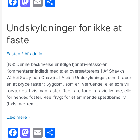
F
M
E
S
barmhjertighed
a
a
m
h
c
st
ai
ar
Undskyldninger for ikke at
e
o
l
e
faste
b
d
o
o
Fasten
/ Af
admin
o
n
[NB: Denne beskrivelse er ifølge ḥanafī-retsskolen.
k
Kommentarer indledt med s: er oversætterens.] Af Shaykh
Wahbī Sulaymān Ghawjī al-Albānī Undskyldninger, som tillader
én at bryde fasten: Sygdom, som er livstruende, eller som vil
forværres, hvis man faster. Reel fare for en gravid kvinde, eller
for hendes foster. Reel frygt for et ammende spædbarns liv
(hvis mælken …
Undskyldninger
Læs mere »
for
F
M
E
S
ikke
at