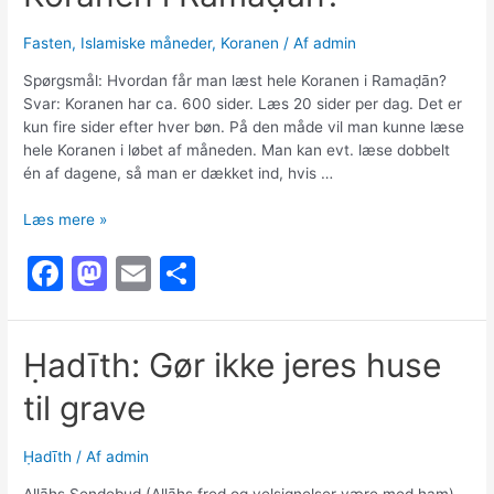
b
d
o
o
Fasten
,
Islamiske måneder
,
Koranen
/ Af
admin
o
n
Spørgsmål: Hvordan får man læst hele Koranen i Ramaḍān?
k
Svar: Koranen har ca. 600 sider. Læs 20 sider per dag. Det er
kun fire sider efter hver bøn. På den måde vil man kunne læse
hele Koranen i løbet af måneden. Man kan evt. læse dobbelt
én af dagene, så man er dækket ind, hvis …
Hvordan
Læs mere »
får
F
M
E
S
man
læst
a
a
m
h
hele
c
st
ai
ar
Koranen
Ḥadīth: Gør ikke jeres huse
i
e
o
l
e
Ramaḍān?
til grave
b
d
o
o
Ḥadīth
/ Af
admin
o
n
Allāhs Sendebud (Allāhs fred og velsignelser være med ham)