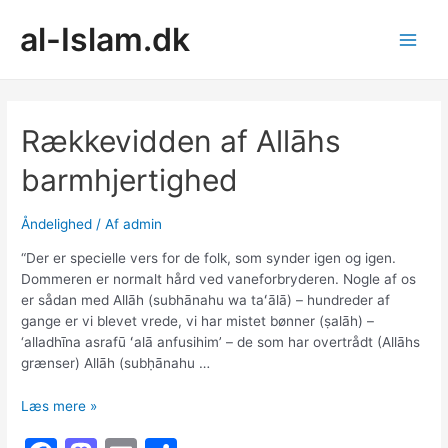
Gå
al-Islam.dk
til
indholdet
Main
Men
Rækkevidden af Allāhs
barmhjertighed
Åndelighed
/ Af
admin
“Der er specielle vers for de folk, som synder igen og igen.
Dommeren er normalt hård ved vaneforbryderen. Nogle af os
er sådan med Allāh (subhānahu wa taʻālā) – hundreder af
gange er vi blevet vrede, vi har mistet bønner (ṣalāh) –
‘alladhīna asrafū ʻalā anfusihim’ – de som har overtrådt (Allāhs
grænser) Allāh (subḥānahu …
Rækkevidden
Læs mere »
af
Allāhs