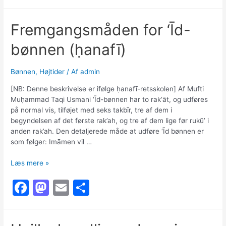
a
a
m
h
faste
c
st
ai
ar
Fremgangsmåden for ‘Īd-
e
o
l
e
bønnen (ḥanafī)
b
d
o
o
Bønnen
,
Højtider
/ Af
admin
o
n
[NB: Denne beskrivelse er ifølge ḥanafī-retsskolen] Af Mufti
k
Muḥammad Taqi Usmani ‘Īd-bønnen har to rak‘āt, og udføres
på normal vis, tilføjet med seks takbīr, tre af dem i
begyndelsen af det første rak’ah, og tre af dem lige før rukū’ i
anden rak’ah. Den detaljerede måde at udføre ‘Īd bønnen er
som følger: Imāmen vil …
Fremgangsmåden
Læs mere »
for
F
M
E
S
‘Īd-
bønnen
a
a
m
h
(ḥanafī)
c
st
ai
ar