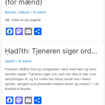
(for mænd)
b
d
o
o
Bønnen
,
Videoer
/ Af
admin
o
n
NB: Video er på engelsk.
k
F
M
E
S
a
a
m
h
c
st
ai
ar
Ḥadīth: Tjeneren siger ord…
e
o
l
e
b
d
Ḥadīth
/ Af
admin
o
o
Profeten (Allāhs fred og velsignelser være med ham og hans
o
n
familie) sagde: “Tjeneren siger ord, som han ikke er klar over
betydningen af, og for hvilke kan bliver sendt ned i Ildens
k
dybder, længere end afstanden mellem østen og vesten.” —Al-
Bukhārī & Muslim
F
M
E
S