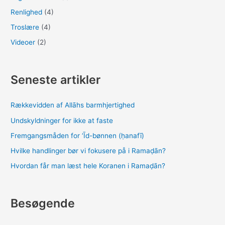
Renlighed
(4)
Troslære
(4)
Videoer
(2)
Seneste artikler
Rækkevidden af Allāhs barmhjertighed
Undskyldninger for ikke at faste
Fremgangsmåden for ‘Īd-bønnen (ḥanafī)
Hvilke handlinger bør vi fokusere på i Ramaḍān?
Hvordan får man læst hele Koranen i Ramaḍān?
Besøgende