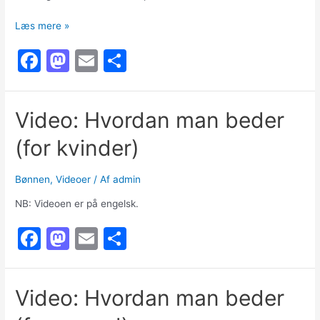
Ḥadīth:
Læs mere »
Den
F
M
E
S
tørstige
hund
a
a
m
h
c
st
ai
ar
Video: Hvordan man beder
e
o
l
e
(for kvinder)
b
d
o
o
Bønnen
,
Videoer
/ Af
admin
o
n
NB: Videoen er på engelsk.
k
F
M
E
S
a
a
m
h
c
st
ai
ar
Video: Hvordan man beder
e
o
l
e