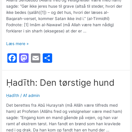
k
sagde: “Gør ikke jeres huse til grave (altså til steder, hvori der
ikke bedes (ṣalāh)[1]) – og det hus, hvori der læses al-
Baqarah-verset, kommer Satan ikke ind i.” (al-Tirmidhī)
Fodnote: [1] Imām al-Nawawī (må Allah være ham nådig)
forklarer i sin sharh (eksegese) at der er …
Ḥadīth:
Læs mere »
Gør
F
M
E
S
ikke
jeres
a
a
m
h
huse
c
st
ai
ar
til
Ḥadīth: Den tørstige hund
grave
e
o
l
e
b
d
Ḥadīth
/ Af
admin
o
o
Det berettes fra Abū Hurayrah (må Allāh være tilfreds med
o
n
ham) at Profeten (Allāhs fred og velsignelser være med ham)
sagde: “Engang kom en mand gående på vejen, og han var
k
ramt af ekstrem tørst. Han fandt en brønd som han kravlede
ned i og drak. Da han kom op fandt han en hund der …