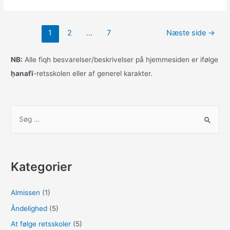
a
a
m
h
c
st
ai
ar
Indlægsinddeling
1
2
…
7
Næste side
→
e
o
l
e
b
d
NB:
Alle fiqh besvarelser/beskrivelser på hjemmesiden er ifølge
o
o
ḥanafī
-retsskolen eller af generel karakter.
o
n
k
S
ø
g
e
Kategorier
f
t
Almissen
(1)
e
Åndelighed
(5)
r
:
At følge retsskoler
(5)