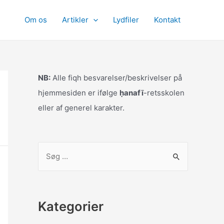
Om os
Artikler
Lydfiler
Kontakt
NB:
Alle fiqh besvarelser/beskrivelser på
hjemmesiden er ifølge
ḥanafī
-retsskolen
eller af generel karakter.
S
ø
g
e
Kategorier
f
t