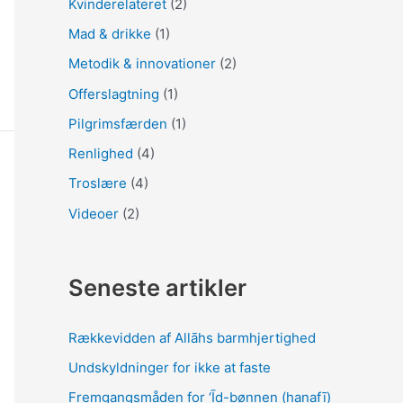
Kvinderelateret
(2)
Mad & drikke
(1)
Metodik & innovationer
(2)
Offerslagtning
(1)
Pilgrimsfærden
(1)
Renlighed
(4)
Troslære
(4)
Videoer
(2)
Seneste artikler
Rækkevidden af Allāhs barmhjertighed
Undskyldninger for ikke at faste
Fremgangsmåden for ‘Īd-bønnen (ḥanafī)