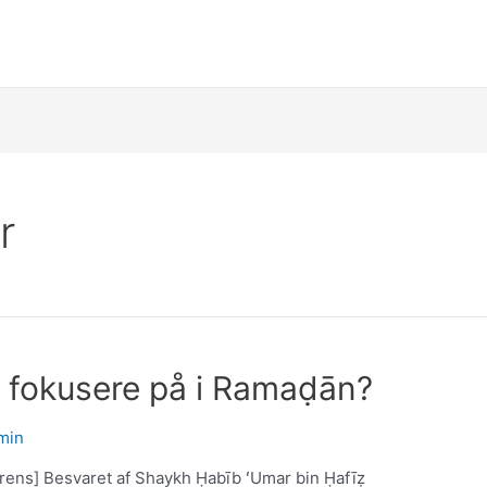
r
i fokusere på i Ramaḍān?
min
rens] Besvaret af Shaykh Ḥabīb ʻUmar bin Ḥafīẓ