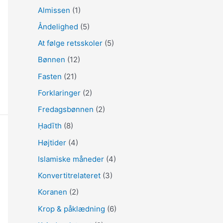
Almissen
(1)
e
Åndelighed
(5)
r
At følge retsskoler
(5)
:
Bønnen
(12)
Fasten
(21)
Forklaringer
(2)
Fredagsbønnen
(2)
Ḥadīth
(8)
Højtider
(4)
Islamiske måneder
(4)
Konvertitrelateret
(3)
Koranen
(2)
Krop & påklædning
(6)