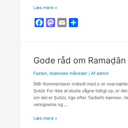
Hvordan
Læs mere »
får
F
M
E
S
man
læst
a
a
m
h
hele
c
st
ai
ar
Koranen
e
o
l
e
i
Ramaḍān?
b
d
Gode råd om Ramaḍān
o
o
Fasten
,
Islamiske måneder
/ Af
admin
o
n
k
[NB: Kommentarer indledt med s: er oversætt
Ṣuḥūr For ikke at skulle vågne tidligt op, er de
om det er Ṣuḥūr, lige efter Tarāwīḥ-bønnen. Ve
velsignelse og …
Gode
Læs mere »
råd