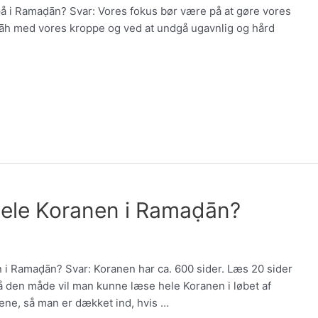
på i Ramaḍān? Svar: Vores fokus bør være på at gøre vores
llāh med vores kroppe og ved at undgå ugavnlig og hård
hele Koranen i Ramaḍān?
 i Ramaḍān? Svar: Koranen har ca. 600 sider. Læs 20 sider
 På den måde vil man kunne læse hele Koranen i løbet af
ene, så man er dækket ind, hvis …