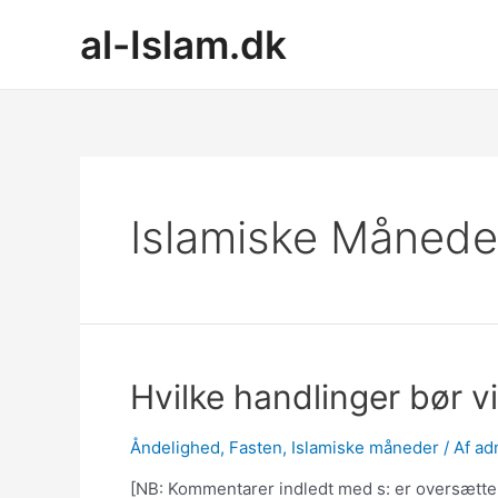
Gå
al-Islam.dk
til
indholdet
Islamiske Månede
Hvilke handlinger bør v
Åndelighed
,
Fasten
,
Islamiske måneder
/ Af
ad
[NB: Kommentarer indledt med s: er oversætte