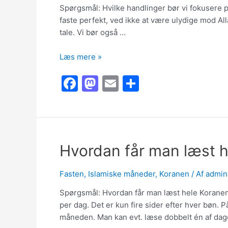
Spørgsmål: Hvilke handlinger bør vi fokusere 
faste perfekt, ved ikke at være ulydige mod A
tale. Vi bør også …
Hvilke
Læs mere »
handlinger
F
M
E
S
bør
vi
a
a
m
h
fokusere
c
st
ai
ar
på
e
o
l
e
i
Ramaḍān?
b
d
Hvordan får man læst 
o
o
Fasten
,
Islamiske måneder
,
Koranen
/ Af
admin
o
n
k
Spørgsmål: Hvordan får man læst hele Koranen
per dag. Det er kun fire sider efter hver bøn.
måneden. Man kan evt. læse dobbelt én af dag