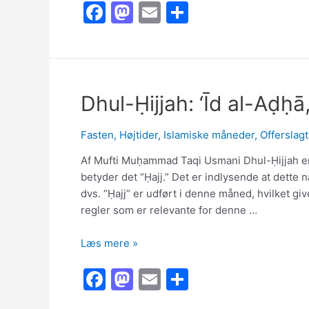
F
M
E
S
om
Ramaḍān
a
a
m
h
c
st
ai
ar
e
o
l
e
b
d
Dhul-Ḥijjah: ‘Īd al-Aḍḥā,
o
o
Fasten
,
Højtider
,
Islamiske måneder
,
Offerslag
o
n
k
Af Mufti Muḥammad Taqi Usmani Dhul-Ḥijjah er 
betyder det “Ḥajj.” Det er indlysende at dette n
dvs. “Ḥajj” er udført i denne måned, hvilket g
regler som er relevante for denne …
Dhul-
Læs mere »
Ḥijjah:
F
M
E
S
‘Īd
al-
a
a
m
h
Aḍḥā,