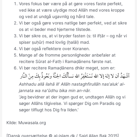
Vores fokus bør være på at gøre vores faste perfekt,
ved ikke at være ulydige mod Allāh med vores kroppe
og ved at undgå ugavnlig og hård tale.
Vi bør også gøre vores natlige bøn perfekt, ved at sikre
os at vi beder med hjerterne tilstede.
Vi bør sikre os, at vi bryder fasten (s: til ifṭār – og når vi
spiser ṣuḥūr) med lovlig (ḥalāl) mad.
Vi bør også reflektere over Koranen.
Mange af de fromme personligheder anbefaler at
recitere Sūrat al-Fatḥ i Ramaḍānens første nat.
Vi bør recitere Ramaḍānens dhikr meget, som er:
Ashhadu allā ilahā ill’ Allāh nastaghfirullāh nasʼaluk’ al-
jannata wa naʻūdhu bika min an-nār.
‘Jeg bevidner at der ingen gud er, undtagen Allāh og vi
søger Allāhs tilgivelse. Vi spørger Dig om Paradis og
søger tilflugt hos Dig fra Ilden.’
Kilde: Muwasala.org
[Dansk oversættelse © al-islam.dk / Said Allan Bak 2015]