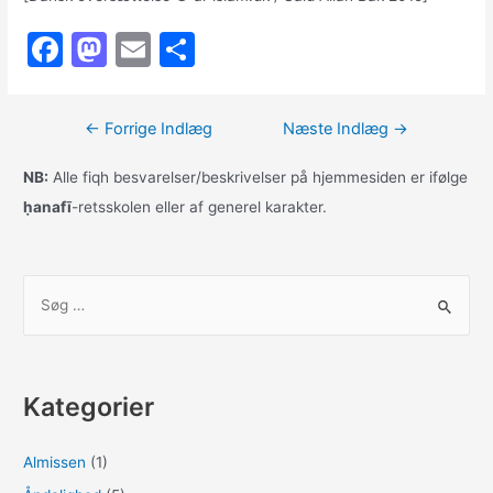
F
M
E
S
a
a
m
h
c
st
ai
ar
Indlægsnavigation
←
Forrige Indlæg
Næste Indlæg
→
e
o
l
e
b
d
NB:
Alle fiqh besvarelser/beskrivelser på hjemmesiden er ifølge
ḥanafī
-retsskolen eller af generel karakter.
o
o
o
n
k
S
ø
g
e
Kategorier
f
t
Almissen
(1)
e