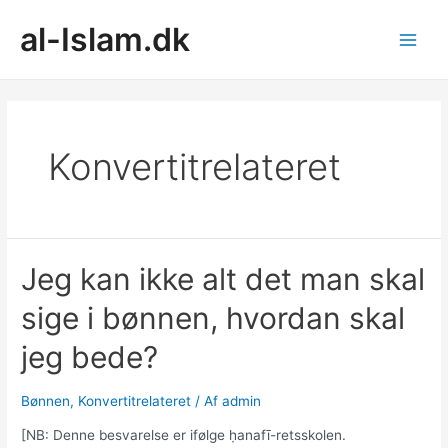
Gå
al-Islam.dk
til
indholdet
Main
Men
Konvertitrelateret
Jeg kan ikke alt det man skal
sige i bønnen, hvordan skal
jeg bede?
Bønnen
,
Konvertitrelateret
/ Af
admin
[NB: Denne besvarelse er ifølge ḥanafī-retsskolen.