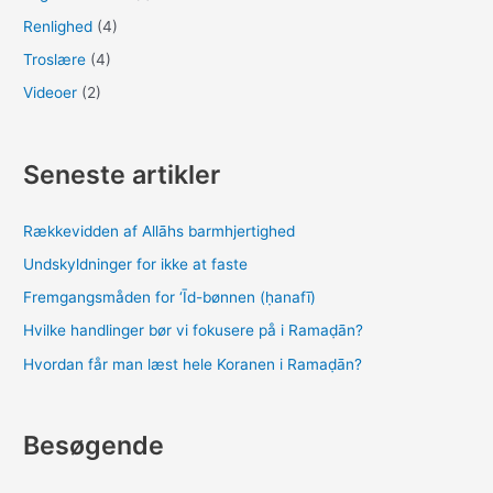
Renlighed
(4)
Troslære
(4)
Videoer
(2)
Seneste artikler
Rækkevidden af Allāhs barmhjertighed
Undskyldninger for ikke at faste
Fremgangsmåden for ‘Īd-bønnen (ḥanafī)
Hvilke handlinger bør vi fokusere på i Ramaḍān?
Hvordan får man læst hele Koranen i Ramaḍān?
Besøgende