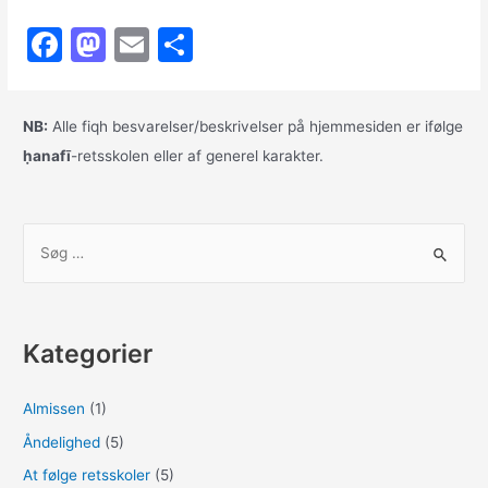
lange
F
M
E
S
vej
hjem
a
a
m
h
c
st
ai
ar
NB:
Alle fiqh besvarelser/beskrivelser på hjemmesiden er ifølge
e
o
l
e
ḥanafī
-retsskolen eller af generel karakter.
b
d
o
o
S
o
n
ø
k
g
e
Kategorier
f
t
Almissen
(1)
e
Åndelighed
(5)
r
:
At følge retsskoler
(5)