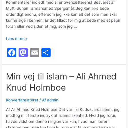
Kommentarer indledt med s: er oversætterens] Besvaret af
Mufti Suhail Tarmahomed Spørgsmål: Jeg kan ikke bede
ordentligt endnu, eftersom jeg ikke kan alt det som man skal
kunne sige i bønnen. Er det tilladt for mig at bede med et papir
foran eller ved siden af mig, som jeg …
Jeg
Læs mere »
kan
F
M
E
S
ikke
alt
a
a
m
h
det
c
st
ai
ar
man
Min vej til islam – Ali Ahmed
skal
e
o
l
e
sige
Knud Holmboe
b
d
i
bønnen,
o
o
hvordan
Konvertitrelateret
/ Af
admin
o
n
skal
Af Ali Ahmed Knud Holmboe Det var i El Kuds (Jerusalem), jeg
jeg
k
modtog mit første indtryk af Islams skønhed. Hvad jeg forud
bede?
havde vidst om denne religion var kun, hvad man lærer i
skolerne over næsten hele Europa – at Muhammad ikke var