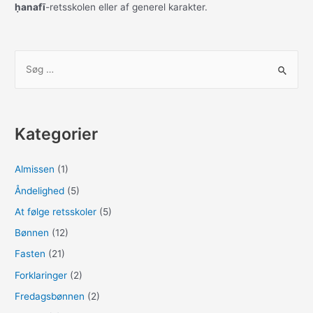
ḥanafī
-retsskolen eller af generel karakter.
o
o
o
n
k
S
ø
g
e
Kategorier
f
t
Almissen
(1)
e
Åndelighed
(5)
r
:
At følge retsskoler
(5)
Bønnen
(12)
Fasten
(21)
Forklaringer
(2)
Fredagsbønnen
(2)