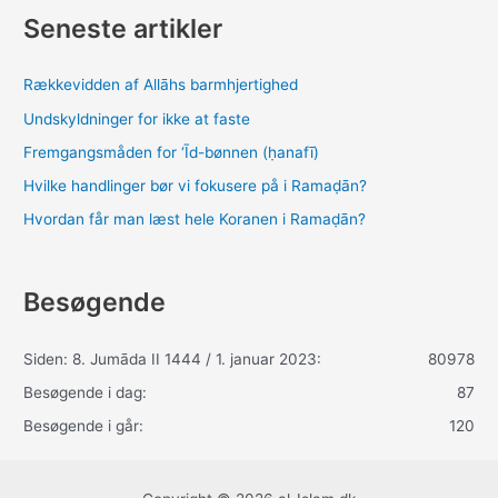
Seneste artikler
Rækkevidden af Allāhs barmhjertighed
Undskyldninger for ikke at faste
Fremgangsmåden for ‘Īd-bønnen (ḥanafī)
Hvilke handlinger bør vi fokusere på i Ramaḍān?
Hvordan får man læst hele Koranen i Ramaḍān?
Besøgende
Siden: 8. Jumāda II 1444 / 1. januar 2023:
80978
Besøgende i dag:
87
Besøgende i går:
120