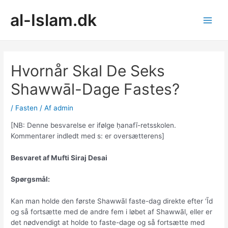
Gå
al-Islam.dk
til
indholdet
Main
Men
Hvornår Skal De Seks
Shawwāl-Dage Fastes?
/
Fasten
/ Af
admin
[NB: Denne besvarelse er ifølge ḥanafī-retsskolen.
Kommentarer indledt med s: er oversætterens]
Besvaret af Mufti Siraj Desai
Spørgsmål:
Kan man holde den første Shawwāl faste-dag direkte efter ‘Īd
og så fortsætte med de andre fem i løbet af Shawwāl, eller er
det nødvendigt at holde to faste-dage og så fortsætte med