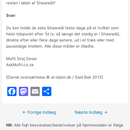
resten i løbet af Shawwāl?
Svar:
Du kan holde de seks Shawwāl faste-dage på et hvilket som
helst tidspunkt efter ‘Īd (s: så længe det stadig er i Shawwāl),
direkte efter eller flere dage senere, ud i et træk eller med
pausedage imellem. Alle disse måder er tilladte.
Mufti Siraj Desai
AskMufti.co.za
[Dansk oversættelse © al-islam.dk / Said Bak 2013]
F
M
E
S
a
a
m
h
c
st
ai
ar
Indlægsnavigation
←
Forrige Indlæg
Næste Indlæg
→
e
o
l
e
b
d
NB:
Alle fiqh besvarelser/beskrivelser på hjemmesiden er ifølge