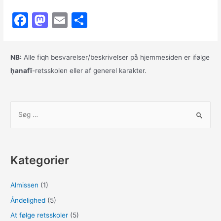
lange
F
M
E
S
vej
hjem
a
a
m
h
c
st
ai
ar
NB:
Alle fiqh besvarelser/beskrivelser på hjemmesiden er ifølge
e
o
l
e
ḥanafī
-retsskolen eller af generel karakter.
b
d
o
o
S
o
n
ø
k
g
e
Kategorier
f
t
Almissen
(1)
e
Åndelighed
(5)
r
:
At følge retsskoler
(5)