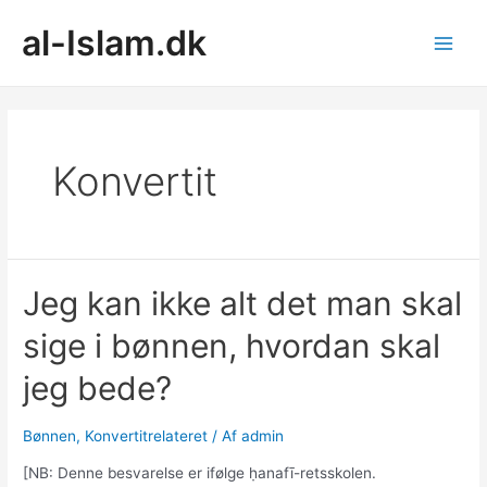
Gå
al-Islam.dk
til
indholdet
Main
Men
Konvertit
Jeg kan ikke alt det man skal
sige i bønnen, hvordan skal
jeg bede?
Bønnen
,
Konvertitrelateret
/ Af
admin
[NB: Denne besvarelse er ifølge ḥanafī-retsskolen.