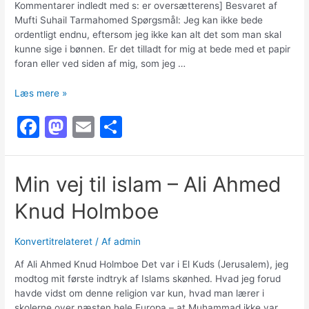
Kommentarer indledt med s: er oversætterens] Besvaret af
Mufti Suhail Tarmahomed Spørgsmål: Jeg kan ikke bede
ordentligt endnu, eftersom jeg ikke kan alt det som man skal
kunne sige i bønnen. Er det tilladt for mig at bede med et papir
foran eller ved siden af mig, som jeg …
Jeg
Læs mere »
kan
F
M
E
S
ikke
alt
a
a
m
h
det
c
st
ai
ar
man
Min vej til islam – Ali Ahmed
skal
e
o
l
e
sige
Knud Holmboe
b
d
i
bønnen,
o
o
hvordan
Konvertitrelateret
/ Af
admin
o
n
skal
Af Ali Ahmed Knud Holmboe Det var i El Kuds (Jerusalem), jeg
jeg
k
modtog mit første indtryk af Islams skønhed. Hvad jeg forud
bede?
havde vidst om denne religion var kun, hvad man lærer i
skolerne over næsten hele Europa – at Muhammad ikke var