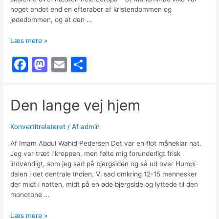
noget andet end en efteraber af kristendommen og
jødedommen, og at den …
Min
Læs mere »
vej
F
M
E
S
til
islam
a
a
m
h
–
c
st
ai
ar
Ali
Den lange vej hjem
Ahmed
e
o
l
e
Knud
b
d
Holmboe
Konvertitrelateret
/ Af
admin
o
o
Af Imam Abdul Wahid Pedersen Det var en flot måneklar nat.
o
n
Jeg var træt i kroppen, men følte mig forunderligt frisk
indvendigt, som jeg sad på bjergsiden og så ud over Humpi-
k
dalen i det centrale Indien. Vi sad omkring 12-15 mennesker
der midt i natten, midt på en øde bjergside og lyttede til den
monotone …
Den
Læs mere »