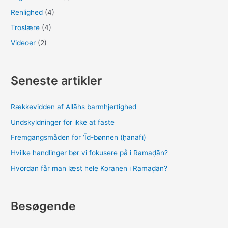
Renlighed
(4)
Troslære
(4)
Videoer
(2)
Seneste artikler
Rækkevidden af Allāhs barmhjertighed
Undskyldninger for ikke at faste
Fremgangsmåden for ‘Īd-bønnen (ḥanafī)
Hvilke handlinger bør vi fokusere på i Ramaḍān?
Hvordan får man læst hele Koranen i Ramaḍān?
Besøgende