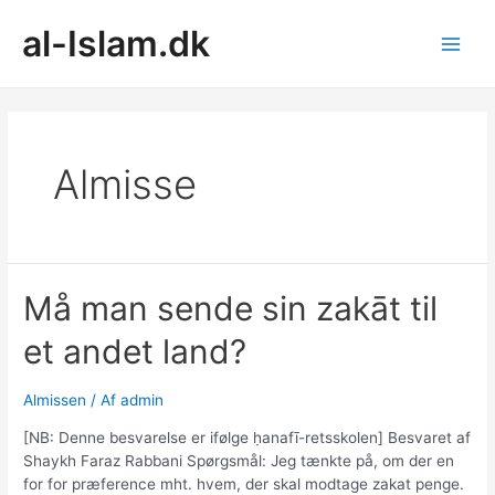
Gå
al-Islam.dk
til
indholdet
Main
Men
Almisse
Må man sende sin zakāt til
et andet land?
Almissen
/ Af
admin
[NB: Denne besvarelse er ifølge ḥanafī-retsskolen] Besvaret af
Shaykh Faraz Rabbani Spørgsmål: Jeg tænkte på, om der en
for for præference mht. hvem, der skal modtage zakat penge.