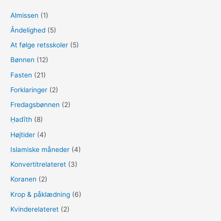
t
Almissen
(1)
e
Åndelighed
(5)
r
:
At følge retsskoler
(5)
Bønnen
(12)
Fasten
(21)
Forklaringer
(2)
Fredagsbønnen
(2)
Ḥadīth
(8)
Højtider
(4)
Islamiske måneder
(4)
Konvertitrelateret
(3)
Koranen
(2)
Krop & påklædning
(6)
Kvinderelateret
(2)