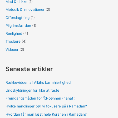
Mad & drikke
(1)
Metodik & innovationer
(2)
Offerslagtning
(1)
Pilgrimsfærden
(1)
Renlighed
(4)
Troslære
(4)
Videoer
(2)
Seneste artikler
Rækkevidden af Allāhs barmhjertighed
Undskyldninger for ikke at faste
Fremgangsmåden for ‘Īd-bønnen (ḥanafī)
Hvilke handlinger bør vi fokusere på i Ramaḍān?
Hvordan får man læst hele Koranen i Ramaḍān?