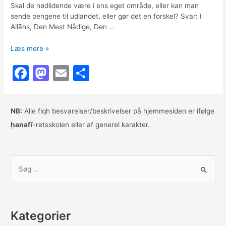
Skal de nødlidende være i ens eget område, eller kan man
sende pengene til udlandet, eller gør det en forskel? Svar: I
Allāhs, Den Mest Nådige, Den …
Må
Læs mere »
man
F
M
E
S
sende
sin
a
a
m
h
zakāt
c
st
ai
ar
til
NB:
Alle fiqh besvarelser/beskrivelser på hjemmesiden er ifølge
et
e
o
l
e
andet
ḥanafī
-retsskolen eller af generel karakter.
b
d
land?
o
o
S
o
n
ø
k
g
e
Kategorier
f