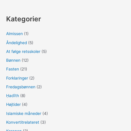
g
e
Kategorier
f
t
Almissen
(1)
e
Åndelighed
(5)
r
:
At følge retsskoler
(5)
Bønnen
(12)
Fasten
(21)
Forklaringer
(2)
Fredagsbønnen
(2)
Ḥadīth
(8)
Højtider
(4)
Islamiske måneder
(4)
Konvertitrelateret
(3)