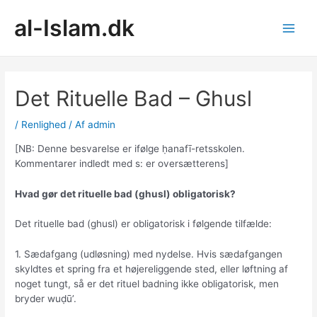
Gå
al-Islam.dk
til
indholdet
Main
Men
Det Rituelle Bad – Ghusl
/
Renlighed
/ Af
admin
[NB: Denne besvarelse er ifølge ḥanafī-retsskolen.
Kommentarer indledt med s: er oversætterens]
Hvad gør det rituelle bad (ghusl) obligatorisk?
Det rituelle bad (ghusl) er obligatorisk i følgende tilfælde:
1. Sædafgang (udløsning) med nydelse. Hvis sædafgangen
skyldtes et spring fra et højereliggende sted, eller løftning af
noget tungt, så er det rituel badning ikke obligatorisk, men
bryder wuḍū’.