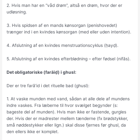
2. Hvis man har en “våd drøm”, altså en drøm, hvor der er
udløsning.
3. Hvis spidsen af en mands kønsorgan (penishovedet)
trænger ind i en kvindes kønsorgan (med eller uden intention).
4. Afslutning af en kvindes menstruationscyklus (ḥayḍ).
5. Afslutning af en kvindes efterblødning – efter fødsel (nifās).
Det obligatoriske (farāiḍ) i ghusl:
Der er tre farā’id i det rituelle bad (ghusl):
1. At vaske munden med vand, sådan at alle dele af mundens
indre vaskes. Fra læberne til hvor svælget begynder (s:
bageste del af munden). Hvis man ikke er fastende, gurgles
der. Hvis der er madrester mellem tænderne (fx brødstykker,
små nøddestykker eller lign.) skal disse fjernes før ghusl, da
den ellers ikke er komplet.