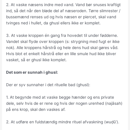
2. At vaske næsens indre med vand. Vand bør snuses kraftigt
ind, så det når den bløde del af næseroden. Tørre slimrester /
bussemænd renses ud og hvis næsen er piercet, skal vand
tvinges ned i hullet, da ghusl ellers ikke er komplet.
3. At vaske kroppen én gang fra hovedet til under fødderne.
Vandet skal flyde over kroppen (s: strygning med fugt er ikke
nok). Alle kroppens hårstrå og hele dens hud skal gøres våd.
Hvis blot et enkelt hårstrå eller en lille smule hud ikke bliver
vasket, så er ghusl ikke komplet.
Det som er sunnah i ghusl:
Der er syv sunnaher i det rituelle bad (ghusl):
1. At begynde med at vaske begge hænder og ens private
dele, selv hvis de er rene og hvis der nogen urenhed (najāsah)
på ens krop, skal den vaskes af.
2. At udføre en fuldstændig mindre rituel afvaskning (wuḍūʼ).