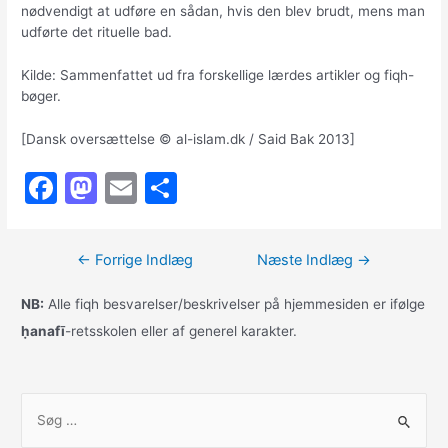
nødvendigt at udføre en sådan, hvis den blev brudt, mens man
udførte det rituelle bad.
Kilde: Sammenfattet ud fra forskellige lærdes artikler og fiqh-
bøger.
[Dansk oversættelse © al-islam.dk / Said Bak 2013]
F
M
E
S
a
a
m
h
c
st
ai
ar
Indlægsnavigation
←
Forrige Indlæg
Næste Indlæg
→
e
o
l
e
b
d
NB:
Alle fiqh besvarelser/beskrivelser på hjemmesiden er ifølge
ḥanafī
-retsskolen eller af generel karakter.
o
o
o
n
k
S
ø