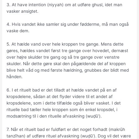
3. At have intention (niyyah) om at udføre ghusl, idet man
vasker ansigtet.
4. Hvis vandet ikke samler sig under fødderme, må man også
vaske dem.
5. At hælde vand over hele kroppen tre gange. Mens dette
gøres, hældes vandet først tre gange over hovedet, dernæst
over højre skulder tre gang og så tre gange over venstre
skulder. Når dette gøre skal den pågældende del af kroppen
blive helt våd og med første hældning, gnubbes der blidt med
hånden.
6. I et rituelt bad er det tilladt at hælde vandet på en af
kropsdelene, sådan at det flyder videre til et andet af
kropsdelene, som i dette tilfælde også bliver vasket. I det
rituelle bad tæller hele kroppen som én enkel kropsdel, i
modsætning til i den rituelle afvaskning (wuḍūʼ).
7. Når et rituelt bad er fuldført er det noget forhadt (makrūh
tanzīhan) af udføre rituel afvaskning (wuḍūʼ). Dog vil det være