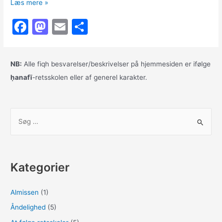
Den
Læs mere »
lange
F
M
E
S
vej
hjem
a
a
m
h
c
st
ai
ar
NB:
Alle fiqh besvarelser/beskrivelser på hjemmesiden er ifølge
e
o
l
e
ḥanafī
-retsskolen eller af generel karakter.
b
d
o
o
S
o
n
ø
k
g
e
Kategorier
f
t
Almissen
(1)
e
Åndelighed
(5)
r
: