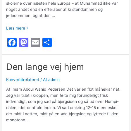
skolerne over næsten hele Europa – at Muhammad ikke var
noget andet end en efteraber af kristendommen og
jødedommen, og at den …
Min
Læs mere »
vej
F
M
E
S
til
islam
a
a
m
h
–
c
st
ai
ar
Ali
Den lange vej hjem
Ahmed
e
o
l
e
Knud
b
d
Holmboe
Konvertitrelateret
/ Af
admin
o
o
Af Imam Abdul Wahid Pedersen Det var en flot måneklar nat.
o
n
Jeg var træt i kroppen, men følte mig forunderligt frisk
indvendigt, som jeg sad på bjergsiden og så ud over Humpi-
k
dalen i det centrale Indien. Vi sad omkring 12-15 mennesker
der midt i natten, midt på en øde bjergside og lyttede til den
monotone …