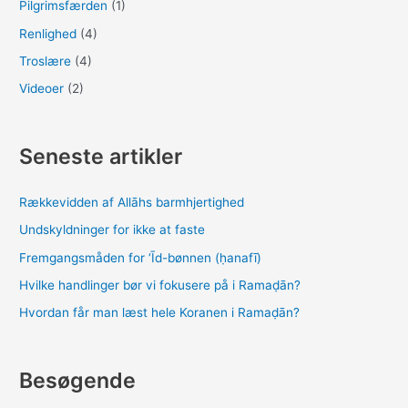
Pilgrimsfærden
(1)
Renlighed
(4)
Troslære
(4)
Videoer
(2)
Seneste artikler
Rækkevidden af Allāhs barmhjertighed
Undskyldninger for ikke at faste
Fremgangsmåden for ‘Īd-bønnen (ḥanafī)
Hvilke handlinger bør vi fokusere på i Ramaḍān?
Hvordan får man læst hele Koranen i Ramaḍān?
Besøgende