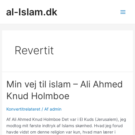
Gå
al-Islam.dk
til
indholdet
Main
Men
Revertit
Min vej til islam – Ali Ahmed
Knud Holmboe
Konvertitrelateret
/ Af
admin
Af Ali Ahmed Knud Holmboe Det var i El Kuds (Jerusalem), jeg
modtog mit første indtryk af Islams skønhed. Hvad jeg forud
havde vidst om denne religion var kun, hvad man lærer i