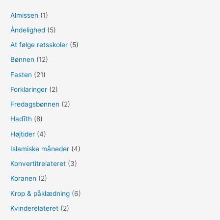
t
Almissen
(1)
e
Åndelighed
(5)
r
:
At følge retsskoler
(5)
Bønnen
(12)
Fasten
(21)
Forklaringer
(2)
Fredagsbønnen
(2)
Ḥadīth
(8)
Højtider
(4)
Islamiske måneder
(4)
Konvertitrelateret
(3)
Koranen
(2)
Krop & påklædning
(6)
Kvinderelateret
(2)