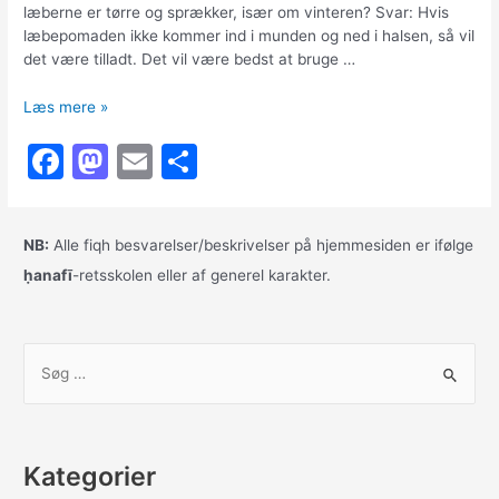
læberne er tørre og sprækker, især om vinteren? Svar: Hvis
læbepomaden ikke kommer ind i munden og ned i halsen, så vil
det være tilladt. Det vil være bedst at bruge …
At
Læs mere »
bruge
F
M
E
S
læbepomade
under
a
a
m
h
fasten
c
st
ai
ar
NB:
Alle fiqh besvarelser/beskrivelser på hjemmesiden er ifølge
e
o
l
e
ḥanafī
-retsskolen eller af generel karakter.
b
d
o
o
S
o
n
ø
k
g
e
Kategorier
f