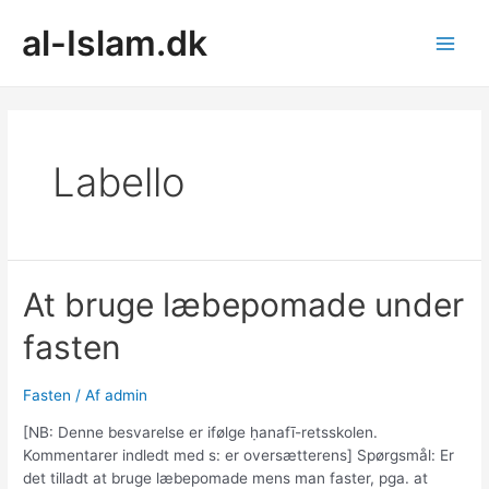
Gå
al-Islam.dk
til
indholdet
Main
Men
Labello
At bruge læbepomade under
fasten
Fasten
/ Af
admin
[NB: Denne besvarelse er ifølge ḥanafī-retsskolen.
Kommentarer indledt med s: er oversætterens] Spørgsmål: Er
det tilladt at bruge læbepomade mens man faster, pga. at