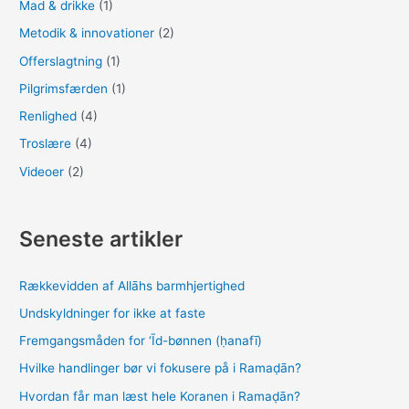
Mad & drikke
(1)
Metodik & innovationer
(2)
Offerslagtning
(1)
Pilgrimsfærden
(1)
Renlighed
(4)
Troslære
(4)
Videoer
(2)
Seneste artikler
Rækkevidden af Allāhs barmhjertighed
Undskyldninger for ikke at faste
Fremgangsmåden for ‘Īd-bønnen (ḥanafī)
Hvilke handlinger bør vi fokusere på i Ramaḍān?
Hvordan får man læst hele Koranen i Ramaḍān?