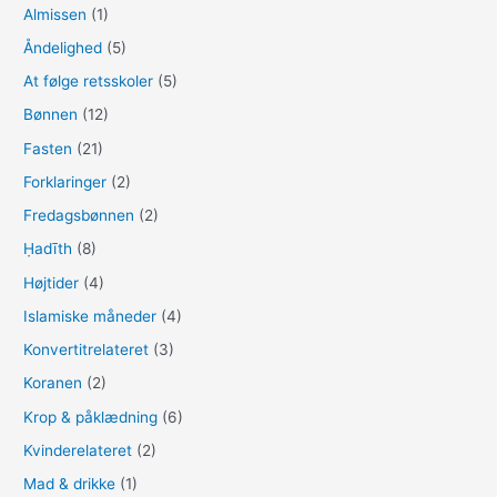
Almissen
(1)
e
Åndelighed
(5)
r
:
At følge retsskoler
(5)
Bønnen
(12)
Fasten
(21)
Forklaringer
(2)
Fredagsbønnen
(2)
Ḥadīth
(8)
Højtider
(4)
Islamiske måneder
(4)
Konvertitrelateret
(3)
Koranen
(2)
Krop & påklædning
(6)
Kvinderelateret
(2)
Mad & drikke
(1)