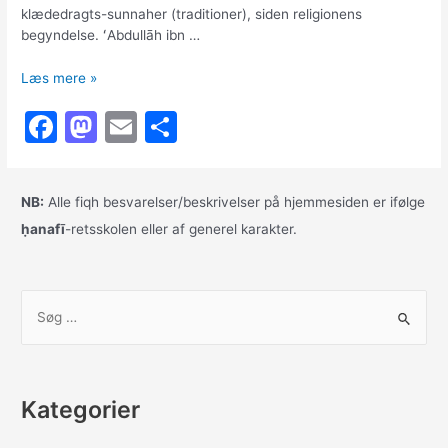
klædedragts-sunnaher (traditioner), siden religionens
begyndelse. ʻAbdullāh ibn …
Turban-
Læs mere »
traditionen
F
M
E
S
i
islam
a
a
m
h
c
st
ai
ar
NB:
Alle fiqh besvarelser/beskrivelser på hjemmesiden er ifølge
e
o
l
e
ḥanafī
-retsskolen eller af generel karakter.
b
d
o
o
S
o
n
ø
k
g
e
Kategorier
f
t