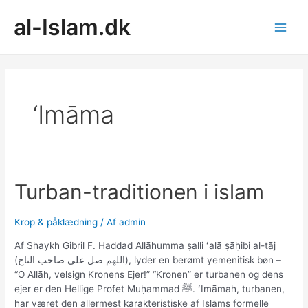
Gå
al-Islam.dk
til
indholdet
Main
Men
‘imāma
Turban-traditionen i islam
Krop & påklædning
/ Af
admin
Af Shaykh Gibril F. Haddad Allāhumma ṣalli ʻalā ṣāḥibi al-tāj
(اللهم صل على صاحب التاج), lyder en berømt yemenitisk bøn –
“O Allāh, velsign Kronens Ejer!” “Kronen” er turbanen og dens
ejer er den Hellige Profet Muḥammad ﷺ​. ʻImāmah, turbanen,
har været den allermest karakteristiske af Islāms formelle