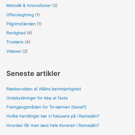
Metodik & innovationer
(2)
Offerslagtning
(1)
Pilgrimsfærden
(1)
Renlighed
(4)
Troslære
(4)
Videoer
(2)
Seneste artikler
Rækkevidden af Allāhs barmhjertighed
Undskyldninger for ikke at faste
Fremgangsmåden for ‘Īd-bønnen (ḥanafī)
Hvilke handlinger bør vi fokusere på i Ramaḍān?
Hvordan får man læst hele Koranen i Ramaḍān?