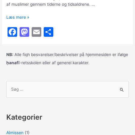
af muslimer gennem tiderne og tidsaldrene. …
Hvor
Læs mere »
er
F
M
E
S
Allāh?
a
a
m
h
c
st
ai
ar
NB:
Alle fiqh besvarelser/beskrivelser på hjemmesiden er ifølge
e
o
l
e
ḥanafī
-retsskolen eller af generel karakter.
b
d
o
o
S
o
n
ø
k
g
e
Kategorier
f
t
Almissen
(1)
e