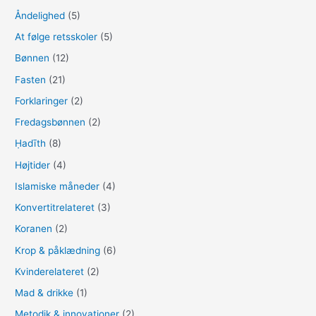
Åndelighed
(5)
r
:
At følge retsskoler
(5)
Bønnen
(12)
Fasten
(21)
Forklaringer
(2)
Fredagsbønnen
(2)
Ḥadīth
(8)
Højtider
(4)
Islamiske måneder
(4)
Konvertitrelateret
(3)
Koranen
(2)
Krop & påklædning
(6)
Kvinderelateret
(2)
Mad & drikke
(1)
Metodik & innovationer
(2)