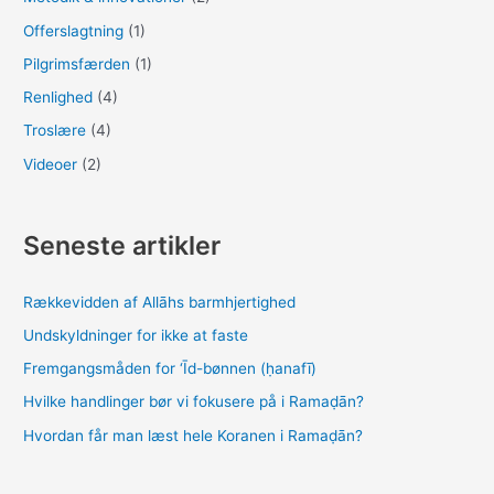
Offerslagtning
(1)
Pilgrimsfærden
(1)
Renlighed
(4)
Troslære
(4)
Videoer
(2)
Seneste artikler
Rækkevidden af Allāhs barmhjertighed
Undskyldninger for ikke at faste
Fremgangsmåden for ‘Īd-bønnen (ḥanafī)
Hvilke handlinger bør vi fokusere på i Ramaḍān?
Hvordan får man læst hele Koranen i Ramaḍān?