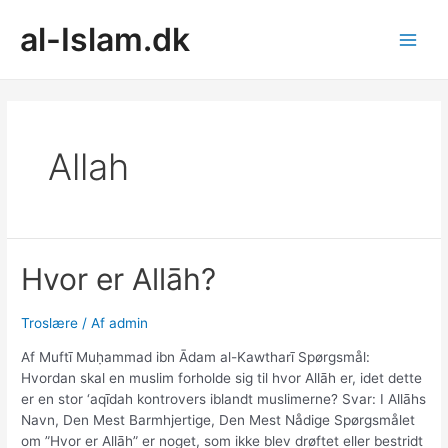
Gå
al-Islam.dk
til
indholdet
Main
Men
Allah
Hvor er Allāh?
Troslære
/ Af
admin
Af Muftī Muḥammad ibn Ādam al-Kawtharī Spørgsmål:
Hvordan skal en muslim forholde sig til hvor Allāh er, idet dette
er en stor ‘aqīdah kontrovers iblandt muslimerne? Svar: I Allāhs
Navn, Den Mest Barmhjertige, Den Mest Nådige Spørgsmålet
om ”Hvor er Allāh” er noget, som ikke blev drøftet eller bestridt