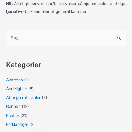
b
d
NB:
Alle fiqh besvarelser/beskrivelser på hjemmesiden er ifølge
ḥanafī
-retsskolen eller af generel karakter.
o
o
o
n
k
S
ø
g
e
Kategorier
f
t
Almissen
(1)
e
Åndelighed
(5)
r
:
At følge retsskoler
(5)
Bønnen
(12)
Fasten
(21)
Forklaringer
(2)