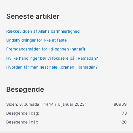
Seneste artikler
Rækkevidden af Allāhs barmhjertighed
Undskyldninger for ikke at faste
Fremgangsmåden for ‘Īd-bønnen (ḥanafī)
Hvilke handlinger bør vi fokusere på i Ramaḍān?
Hvordan får man læst hele Koranen i Ramaḍān?
Besøgende
Siden: 8. Jumāda II 1444 / 1. januar 2023:
80969
Besøgende i dag:
78
Besøgende i går:
120