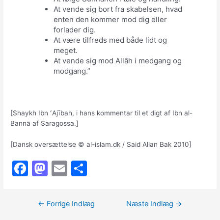
At vende sig bort fra skabelsen, hvad
enten den kommer mod dig eller
forlader dig.
At være tilfreds med både lidt og
meget.
At vende sig mod Allāh i medgang og
modgang.”
[Shaykh Ibn ʻAjībah, i hans kommentar til et digt af Ibn al-
Bannā af Saragossa.]
[Dansk oversættelse © al-islam.dk / Said Allan Bak 2010]
F
M
E
S
a
a
m
h
c
st
ai
ar
Indlægsnavigation
←
Forrige Indlæg
Næste Indlæg
→
e
o
l
e