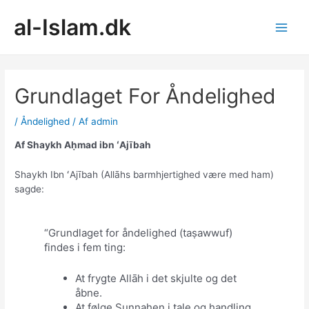
Gå
al-Islam.dk
til
indholdet
Main
Men
Grundlaget For Åndelighed
/
Åndelighed
/ Af
admin
Af Shaykh Aḥmad ibn ʻAjībah
Shaykh Ibn ʻAjībah (Allāhs barmhjertighed være med ham)
sagde:
“Grundlaget for åndelighed (taṣawwuf)
findes i fem ting:
At frygte Allāh i det skjulte og det
åbne.
At følge Sunnahen i tale og handling.